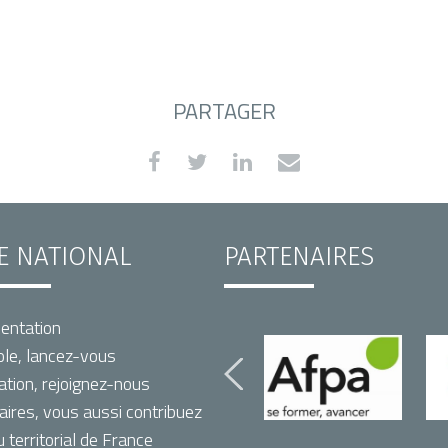
PARTAGER
TE NATIONAL
PARTENAIRES
entation
le, lancez-vous
ation, rejoignez-nous
aires, vous aussi contribuez
territorial de France