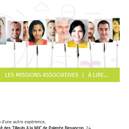
LES MISSIONS ASSOCIATIVES
À LIRE…
u d'une autre expérience,
 des Tilleuls à la MJC de Palente Besançon
, 24